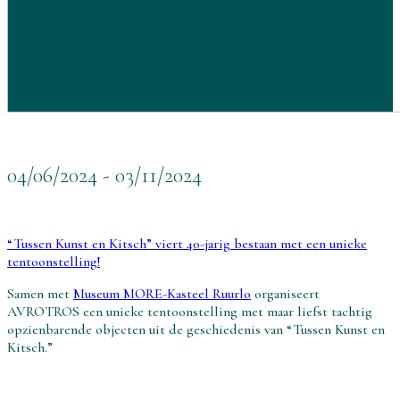
04/06/2024 - 03/11/2024
“Tussen Kunst en Kitsch” viert 40-jarig bestaan met een unieke
tentoonstelling!
Samen met
Museum MORE-Kasteel Ruurlo
organiseert
AVROTROS een unieke tentoonstelling met maar liefst tachtig
opzienbarende objecten uit de geschiedenis van “Tussen Kunst en
Kitsch.”