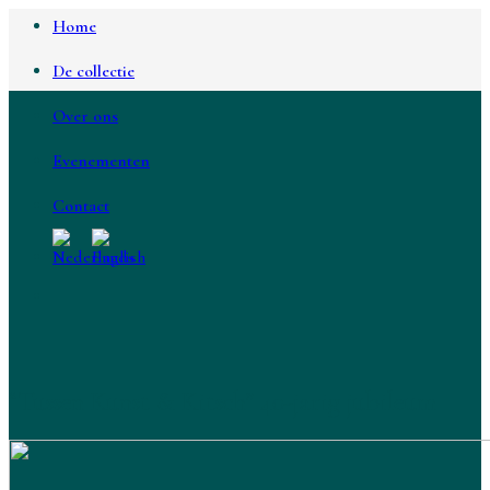
Ga
Home
naar
inhoud
De collectie
Over ons
Evenementen
Contact
“Tussen Kunst & Kitsch” 40-jarig jubileum