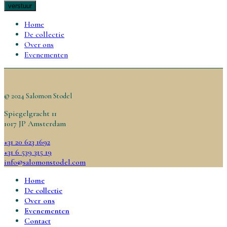
Home
De collectie
Over ons
Evenementen
© 2024 Salomon Stodel
Spiegelgracht 11
1017 JP Amsterdam
+31 20 623 1692
+31 6 539 315 19
info@salomonstodel.com
Home
De collectie
Over ons
Evenementen
Contact